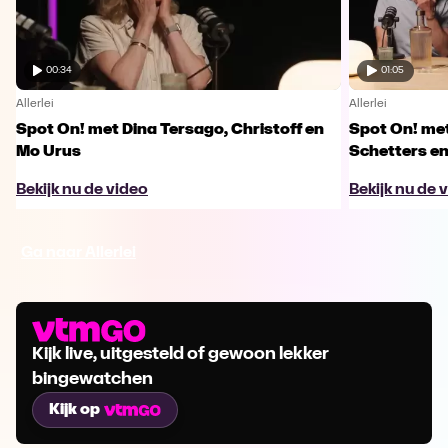
00:34
01:05
Allerlei
Allerlei
Spot On! met Dina Tersago, Christoff en
Spot On! me
Mo Urus
Schetters en
Bekijk nu de video
Bekijk nu de 
Ga naar Allerlei
Kijk live, uitgesteld of gewoon lekker
bingewatchen
Kijk op