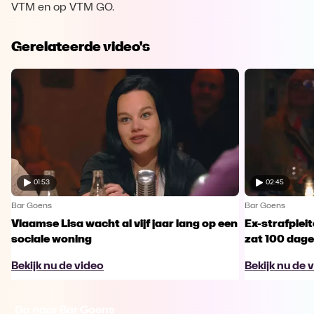
VTM en op VTM GO.
Gerelateerde video's
01:53
02:45
Bar Goens
Bar Goens
Vlaamse Lisa wacht al vijf jaar lang op een
Ex-strafplei
sociale woning
zat 100 dagen
Bekijk nu de video
Bekijk nu de 
Ga naar Bar Goens