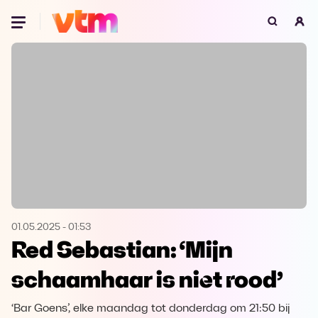
Oeps, browser niet ondersteund
Voor je onze programma's gaat ontdekken,
best je browser updaten of hieronder één
van de ondersteunde browsers
downloaden.
Google Chrome
Download
Firefox
Download
Safari
Download
01.05.2025
-
01:53
Red Sebastian: ‘Mijn
Microsoft Edge
Download
schaamhaar is niet rood’
Opera
Download
‘Bar Goens’, elke maandag tot donderdag om 21:50 bij