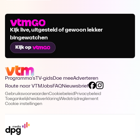
Kijk live, uitgesteld of gewoon lekker
bingewatchen
Kijk op
Programma's
TV-gids
Doe mee
Adverteren
Route naar VTM
Jobs
FAQ
Nieuwsbrief
Gebruiksvoorwaarden
Cookiebeleid
Privacybeleid
Toegankelijkheidsverklaring
Wedstrijdreglement
Cookie instellingen