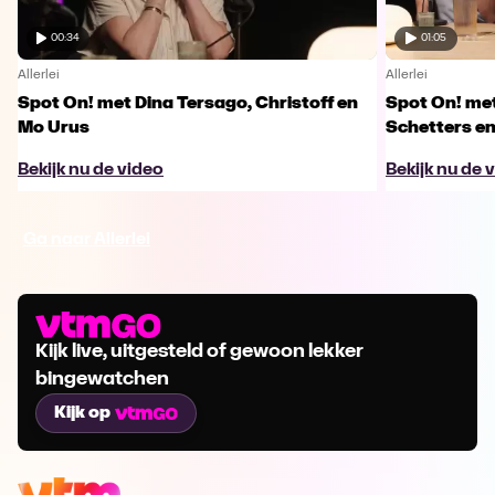
00:34
01:05
Allerlei
Allerlei
Spot On! met Dina Tersago, Christoff en
Spot On! me
Mo Urus
Schetters en
Bekijk nu de video
Bekijk nu de 
Ga naar Allerlei
Kijk live, uitgesteld of gewoon lekker
bingewatchen
Kijk op