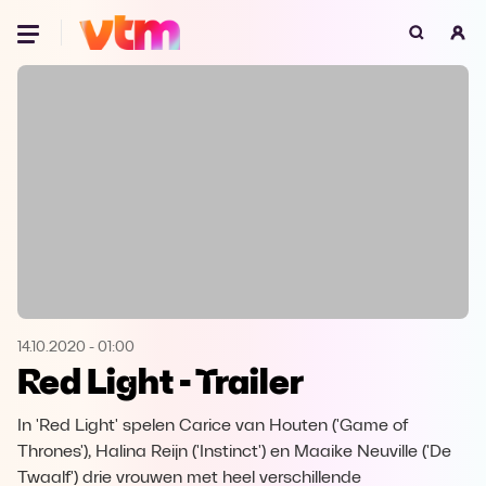
Oeps, browser niet ondersteund
Voor je onze programma's gaat ontdekken,
best je browser updaten of hieronder één
van de ondersteunde browsers
downloaden.
Google Chrome
Download
Firefox
Download
Safari
Download
14.10.2020
-
01:00
Red Light - Trailer
Microsoft Edge
Download
In 'Red Light' spelen Carice van Houten ('Game of
Opera
Download
Thrones'), Halina Reijn ('Instinct') en Maaike Neuville ('De
Twaalf') drie vrouwen met heel verschillende