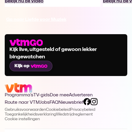
Bekijk nu de video
Bekijk nu de 
Ga naar Liefde voor Muziek
Kijk live, uitgesteld of gewoon lekker
bingewatchen
Kijk op
Programma's
TV-gids
Doe mee
Adverteren
Route naar VTM
Jobs
FAQ
Nieuwsbrief
Gebruiksvoorwaarden
Cookiebeleid
Privacybeleid
Toegankelijkheidsverklaring
Wedstrijdreglement
Cookie instellingen