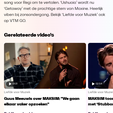
song voor Regi om te vertalen. ‘Ushuaia’ wordt nu
‘Getaway’ met de prachtige stem van Maxine. Heerlijk
viben bij zonsondergang. Bekijk ‘Liefde voor Muziek’ ook
op VTM GO.
Gerelateerde video's
01:01
02:54
Liefde voor Muziek
Liefde voor Muzie
Guus Meeuwis over MAKSIM: "We gaan
MAKSIM toont
elkaar vaker opzoeken"
met ‘Stubbo