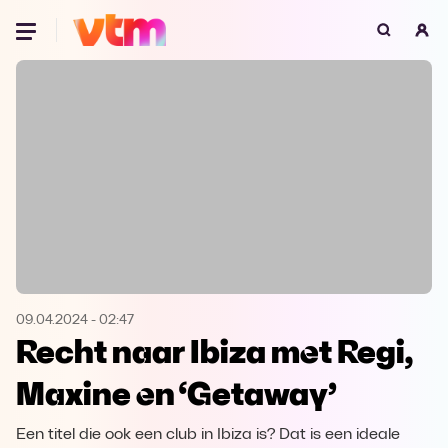
Oeps, browser niet ondersteund
Voor je onze programma's gaat ontdekken,
best je browser updaten of hieronder één
van de ondersteunde browsers
downloaden.
Google Chrome
Download
Firefox
Download
Safari
Download
09.04.2024
-
02:47
Recht naar Ibiza met Regi,
Microsoft Edge
Download
Maxine en ‘Getaway’
Opera
Download
Een titel die ook een club in Ibiza is? Dat is een ideale