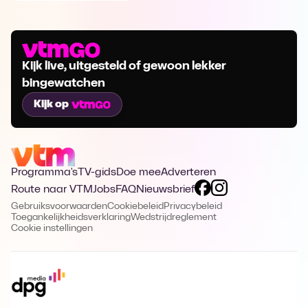
Kijk live, uitgesteld of gewoon lekker
bingewatchen
Kijk op
Programma's
TV-gids
Doe mee
Adverteren
Route naar VTM
Jobs
FAQ
Nieuwsbrief
Gebruiksvoorwaarden
Cookiebeleid
Privacybeleid
Toegankelijkheidsverklaring
Wedstrijdreglement
Cookie instellingen