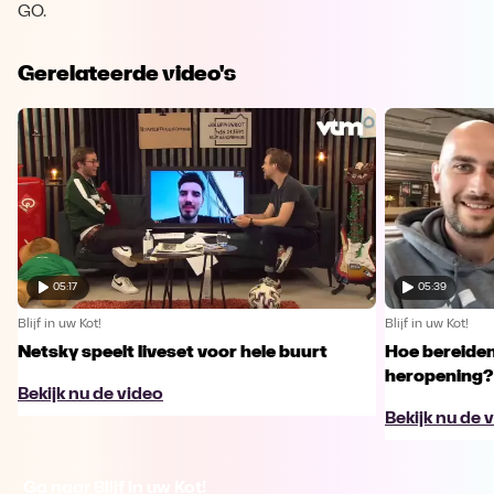
GO.
Gerelateerde video's
05:17
05:39
Blijf in uw Kot!
Blijf in uw Kot!
Netsky speelt liveset voor hele buurt
Hoe bereiden
heropening?
Bekijk nu de video
Bekijk nu de 
Ga naar Blijf in uw Kot!