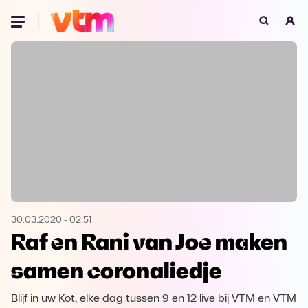
Oeps, browser niet ondersteund
Voor je onze programma's gaat ontdekken,
best je browser updaten of hieronder één
van de ondersteunde browsers
downloaden.
Google Chrome
Download
Firefox
Download
Safari
Download
30.03.2020
-
02:51
Raf en Rani van Joe maken
Microsoft Edge
Download
samen coronaliedje
Opera
Download
Blijf in uw Kot, elke dag tussen 9 en 12 live bij VTM en VTM