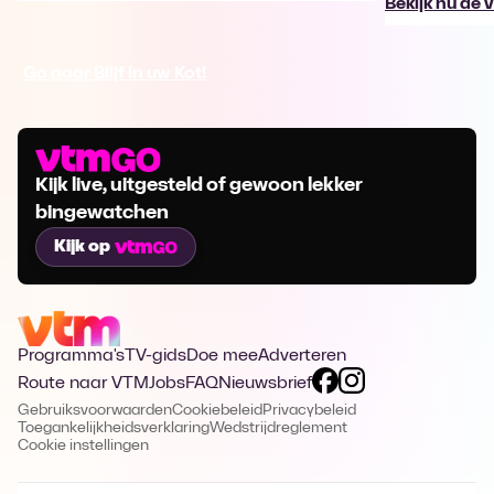
Bekijk nu de 
Ga naar Blijf in uw Kot!
Kijk live, uitgesteld of gewoon lekker
bingewatchen
Kijk op
Programma's
TV-gids
Doe mee
Adverteren
Route naar VTM
Jobs
FAQ
Nieuwsbrief
Gebruiksvoorwaarden
Cookiebeleid
Privacybeleid
Toegankelijkheidsverklaring
Wedstrijdreglement
Cookie instellingen