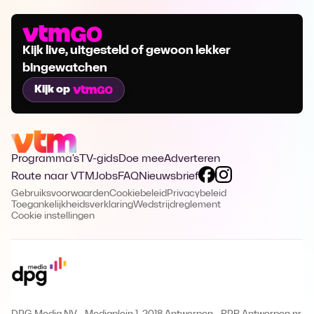
Kijk live, uitgesteld of gewoon lekker
bingewatchen
Kijk op
Programma's
TV-gids
Doe mee
Adverteren
Route naar VTM
Jobs
FAQ
Nieuwsbrief
Gebruiksvoorwaarden
Cookiebeleid
Privacybeleid
Toegankelijkheidsverklaring
Wedstrijdreglement
Cookie instellingen