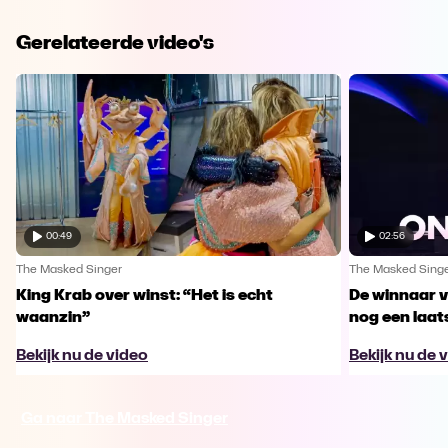
Gerelateerde video's
00:49
02:56
The Masked Singer
The Masked Sing
King Krab over winst: “Het is echt
De winnaar 
waanzin”
nog een laa
Bekijk nu de video
Bekijk nu de 
Ga naar The Masked Singer