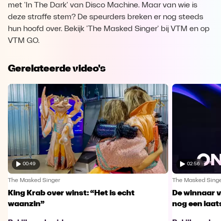
met 'In The Dark' van Disco Machine. Maar van wie is
deze straffe stem? De speurders breken er nog steeds
hun hoofd over. Bekijk 'The Masked Singer' bij VTM en op
VTM GO.
Gerelateerde video's
00:49
02:56
The Masked Singer
The Masked Sing
King Krab over winst: “Het is echt
De winnaar 
waanzin”
nog een laa