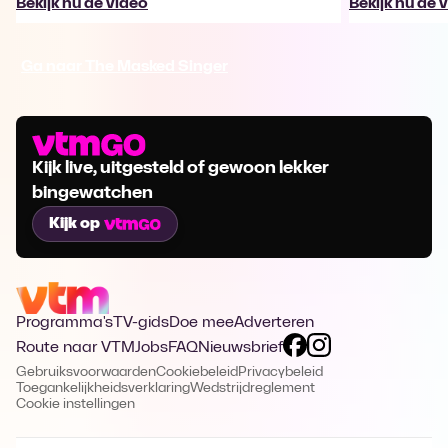
Bekijk nu de video
Bekijk nu de 
Ga naar The Masked Singer
Kijk live, uitgesteld of gewoon lekker
bingewatchen
Kijk op
Programma's
TV-gids
Doe mee
Adverteren
Route naar VTM
Jobs
FAQ
Nieuwsbrief
Gebruiksvoorwaarden
Cookiebeleid
Privacybeleid
Toegankelijkheidsverklaring
Wedstrijdreglement
Cookie instellingen