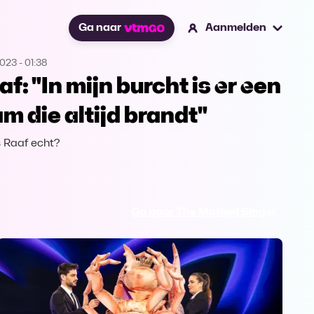
Ga naar
Aanmelden
2023
-
01:38
af: "In mijn burcht is er een
am die altijd brandt"
s Raaf echt?
Ga naar The Masked Singer