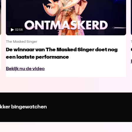
02:56
The Masked Singer
De winnaar van The Masked Singer doet nog
een laatste performance
Bekijk nu de video
 lekker bingewatchen