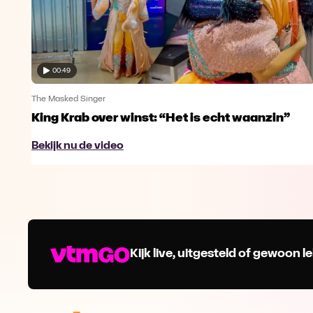
00:49
The Masked Singer
King Krab over winst: “Het is echt waanzin”
Bekijk nu de video
Kijk live, uitgesteld of gewoon