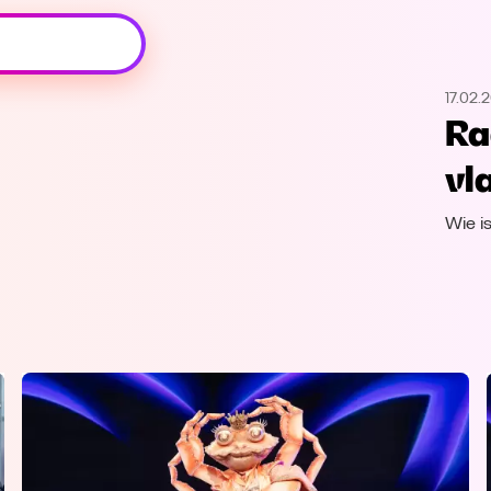
Oeps, browser niet ondersteund
17.02.
Voor je onze programma's gaat ontdekken,
Ra
best je browser updaten of hieronder één
van de ondersteunde browsers
vl
downloaden.
Wie i
Google Chrome
Download
Firefox
Download
Safari
Download
Microsoft Edge
Download
Opera
Download