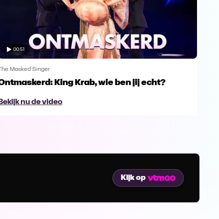
00:51
The Masked Singer
The 
Ontmaskerd: King Krab, wie ben jij echt?
Een
naa
Bekijk nu de video
Bek
Kijk op