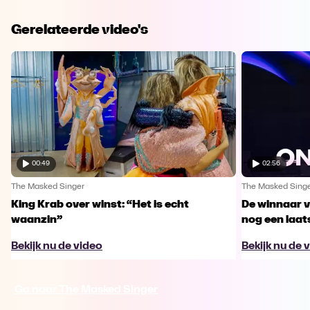
Gerelateerde video's
00:49
02:56
The Masked Singer
The Masked Sing
King Krab over winst: “Het is echt
De winnaar 
waanzin”
nog een laa
Bekijk nu de video
Bekijk nu de 
Ga naar The Masked Singer