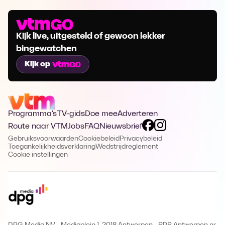
Kijk live, uitgesteld of gewoon lekker
bingewatchen
Kijk op
Programma's
TV-gids
Doe mee
Adverteren
Route naar VTM
Jobs
FAQ
Nieuwsbrief
Gebruiksvoorwaarden
Cookiebeleid
Privacybeleid
Toegankelijkheidsverklaring
Wedstrijdreglement
Cookie instellingen