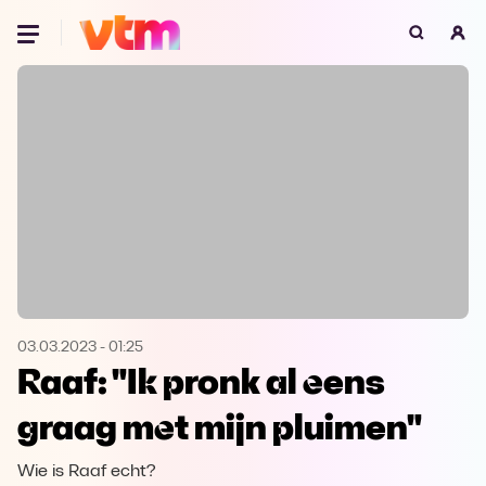
Oeps, browser niet ondersteund
Voor je onze programma's gaat ontdekken,
best je browser updaten of hieronder één
van de ondersteunde browsers
downloaden.
Google Chrome
Download
Firefox
Download
Safari
Download
03.03.2023
-
01:25
Raaf: "Ik pronk al eens
Microsoft Edge
Download
graag met mijn pluimen"
Opera
Download
Wie is Raaf echt?