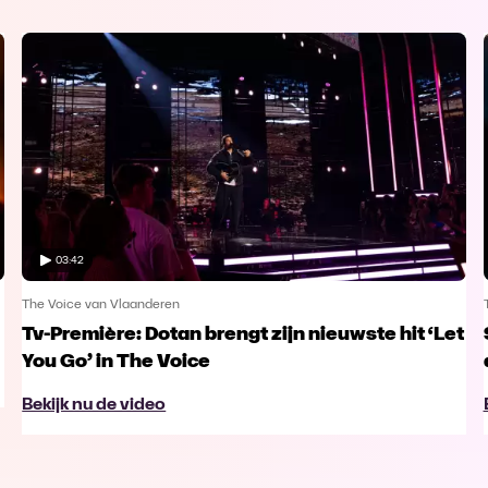
03:42
The Voice van Vlaanderen
Tv-Première: Dotan brengt zijn nieuwste hit ‘Let
You Go’ in The Voice
Bekijk nu de video