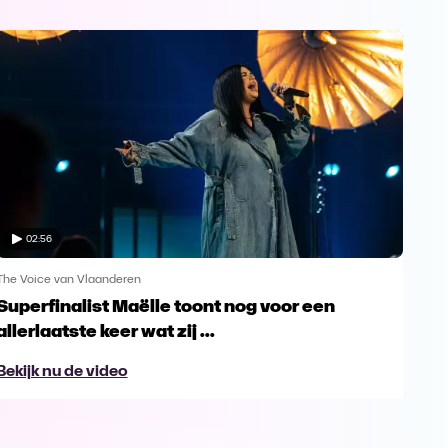
02:56
The Voice van Vlaanderen
The 
Superfinalist Maëlle toont nog voor een
Het
allerlaatste keer wat zij ...
Vl
Bekijk nu de video
Bek