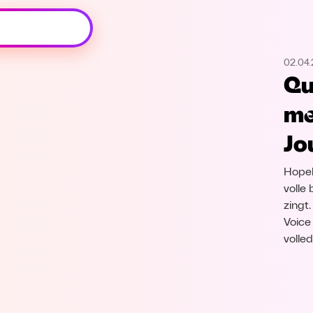
Oeps, browser niet ondersteund
02.04.
Voor je onze programma's gaat ontdekken,
Qu
best je browser updaten of hieronder één
van de ondersteunde browsers
me
downloaden.
Jo
Google Chrome
Download
Hopel
Firefox
Download
volle
zingt
Voice
Safari
Download
volle
Microsoft Edge
Download
Opera
Download