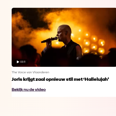
03:11
The Voice van Vlaanderen
Joris krijgt zaal opnieuw stil met ‘Hallelujah’
Bekijk nu de video