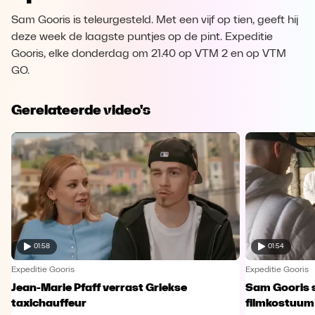
Sam Gooris is teleurgesteld. Met een vijf op tien, geeft hij
deze week de laagste puntjes op de pint. Expeditie
Gooris, elke donderdag om 21.40 op VTM 2 en op VTM
GO.
Gerelateerde video's
01:58
01:54
Expeditie Gooris
Expeditie Gooris
Jean-Marie Pfaff verrast Griekse
Sam Gooris sc
taxichauffeur
filmkostuum