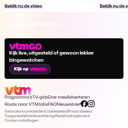
Bekijk nu de video
Bekijk nu de 
Ga naar Expeditie Gooris
Kijk live, uitgesteld of gewoon lekker
bingewatchen
Kijk op
Programma's
TV-gids
Doe mee
Adverteren
Route naar VTM
Jobs
FAQ
Nieuwsbrief
Gebruiksvoorwaarden
Cookiebeleid
Privacybeleid
Toegankelijkheidsverklaring
Wedstrijdreglement
Cookie instellingen