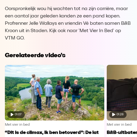
Oorspronkelijk wou hij wachten tot na zijn carrière, maar
een aantal jaar geleden konden ze een pand kopen.
Profrenner Jelle Wallays en vriendin Vé baten samen B&B
Kroon uit in Staden. Kijk ook naar 'Met Vier In Bed' op
VTM GO.
Gerelateerde video's
01:07
01:28
Met vier in bed
Met vier in bed
“Dit is de climax, ik ben betoverd”: De lat
B&B-uitbater 