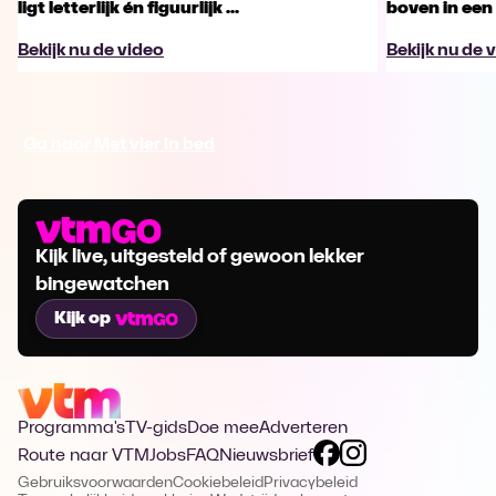
ligt letterlijk én figuurlijk ...
boven in een 
Bekijk nu de video
Bekijk nu de 
Ga naar Met vier in bed
Kijk live, uitgesteld of gewoon lekker
bingewatchen
Kijk op
Programma's
TV-gids
Doe mee
Adverteren
Route naar VTM
Jobs
FAQ
Nieuwsbrief
Gebruiksvoorwaarden
Cookiebeleid
Privacybeleid