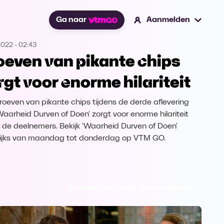
Ga naar
Aanmelden
2022
-
02:43
oeven van pikante chips
rgt voor enorme hilariteit
roeven van pikante chips tijdens de derde aflevering
Waarheid Durven of Doen' zorgt voor enorme hilariteit
 de deelnemers. Bekijk 'Waarheid Durven of Doen'
ijks van maandag tot donderdag op VTM GO.
Ga naar Waarheid, durven of doen