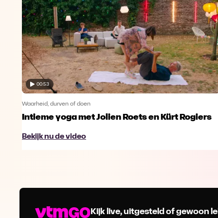
00:53
Waarheid, durven of doen
Intieme yoga met Jolien Roets en Kürt Rogiers
Bekijk nu de video
Kijk live, uitgesteld of gewoon