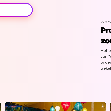
Oeps, browser niet ondersteund
27.07.
Voor je onze programma's gaat ontdekken,
Pr
best je browser updaten of hieronder één
van de ondersteunde browsers
zo
downloaden.
Het p
Google Chrome
Download
van '
onder
Firefox
Download
wekel
Safari
Download
Microsoft Edge
Download
Opera
Download