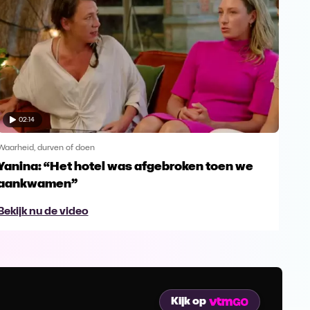
02:14
Waarheid, durven of doen
Waar
Yanina: “Het hotel was afgebroken toen we
Slo
aankwamen”
'Re
Bekijk nu de video
Bek
Kijk op