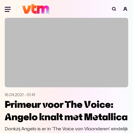
Oeps, browser niet ondersteund
Voor je onze programma's gaat ontdekken,
best je browser updaten of hieronder één
van de ondersteunde browsers
downloaden.
Google Chrome
Download
Firefox
Download
Safari
Download
16.04.2021
-
01:41
Primeur voor The Voice:
Microsoft Edge
Download
Angelo knalt met Metallica
Opera
Download
Dankzij Angelo is er in 'The Voice van Vlaanderen' eindelijk