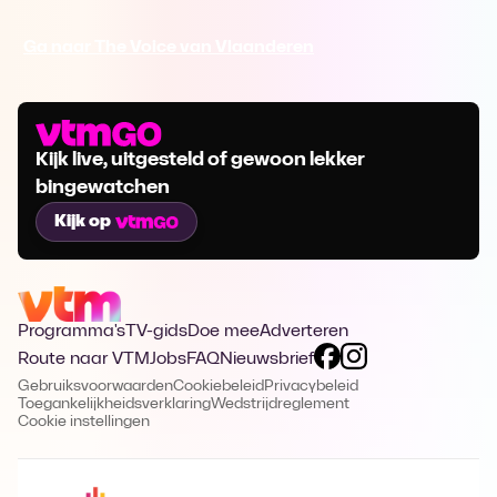
Ga naar The Voice van Vlaanderen
Kijk live, uitgesteld of gewoon lekker
bingewatchen
Kijk op
Programma's
TV-gids
Doe mee
Adverteren
Route naar VTM
Jobs
FAQ
Nieuwsbrief
Gebruiksvoorwaarden
Cookiebeleid
Privacybeleid
Toegankelijkheidsverklaring
Wedstrijdreglement
Cookie instellingen