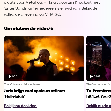
plaats voor Metallica. Hij knalt door zijn Knockout met
‘Enter Sandman’ en iedereen is er wild van! Bekijk de
volledige aflevering op VTM GO.
Gerelateerde video's
03:11
03:42
The Voice van Vlaanderen
The Voice van Vl
Joris krijgt zaal opnieuw stil met
Tv-Première:
‘Hallelujah’
hit ‘Let You 
Bekijk nu de video
Bekijk nu de 