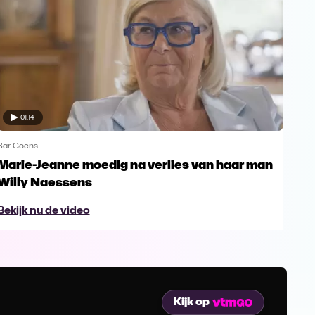
01:14
Bar Goens
Bar 
Marie-Jeanne moedig na verlies van haar man
Nor
Willy Naessens
Ho
Bekijk nu de video
Bek
Kijk op