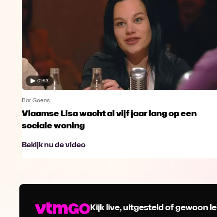
01:53
Bar Goens
Vlaamse Lisa wacht al vijf jaar lang op een
sociale woning
Bekijk nu de video
Kijk live, uitgesteld of gewoon