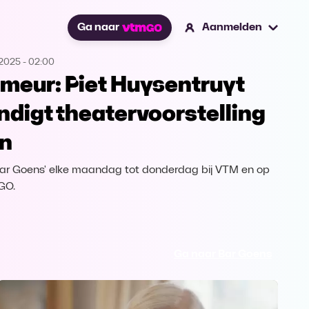
Ga naar
Aanmelden
.2025
-
02:00
imeur: Piet Huysentruyt
ndigt theatervoorstelling
n
'Bar Goens' elke maandag tot donderdag bij VTM en op
GO.
Ga naar Bar Goens