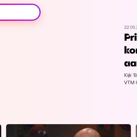
Oeps, browser niet ondersteund
22.05
Voor je onze programma's gaat ontdekken,
Pr
best je browser updaten of hieronder één
van de ondersteunde browsers
ko
downloaden.
aa
Google Chrome
Download
Kijk 
Firefox
Download
VTM 
Safari
Download
Microsoft Edge
Download
Opera
Download