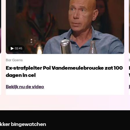
02:45
Bar Goens
Ex-strafpleiter Pol Vandemeulebroucke zat 100
dagen in cel
Bekijk nu de video
 lekker bingewatchen