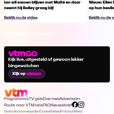
Ian wil samen blijven met Maïté en daar
Wauw: Ellen 
neemt hij Bailey graag bij!
op hun besl
Bekijk nu de video
Bekijk nu de 
Ga naar Blind Getrouwd
Kijk live, uitgesteld of gewoon lekker
bingewatchen
Kijk op
Programma's
TV-gids
Doe mee
Adverteren
Route naar VTM
Jobs
FAQ
Nieuwsbrief
Gebruiksvoorwaarden
Cookiebeleid
Privacybeleid