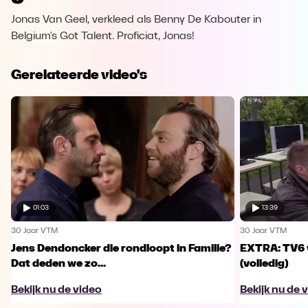
Jonas Van Geel, verkleed als Benny De Kabouter in
Belgium's Got Talent. Proficiat, Jonas!
Gerelateerde video's
01:03
13:39
30 Jaar VTM
30 Jaar VTM
Jens Dendoncker die rondloopt in Familie?
EXTRA: TV6 v
Dat deden we zo...
(volledig)
Bekijk nu de video
Bekijk nu de 