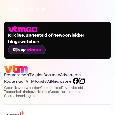
Ga naar 30 Jaar VTM
Kijk live, uitgesteld of gewoon lekker
bingewatchen
Kijk op
Programma's
TV-gids
Doe mee
Adverteren
Route naar VTM
Jobs
FAQ
Nieuwsbrief
Gebruiksvoorwaarden
Cookiebeleid
Privacybeleid
Toegankelijkheidsverklaring
Wedstrijdreglement
Cookie instellingen