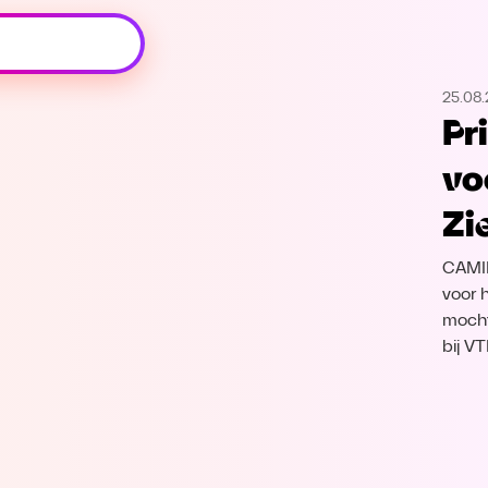
Oeps, browser niet ondersteund
25.08
Voor je onze programma's gaat ontdekken,
Pr
best je browser updaten of hieronder één
van de ondersteunde browsers
vo
downloaden.
Zi
Google Chrome
Download
CAMIL
Firefox
Download
voor 
mocht
bij V
Safari
Download
Microsoft Edge
Download
Opera
Download