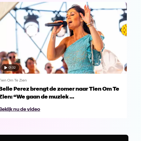
01:32
Tien Om Te Zien
Tien
Belle Perez brengt de zomer naar Tien Om Te
Tie
Zien: “We gaan de muziek ...
gro
Bekijk nu de video
Bek