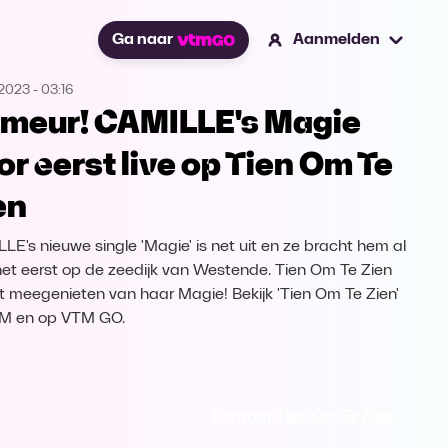
Ga naar
Aanmelden
.2023
-
03:16
imeur! CAMILLE's Magie
or eerst live op Tien Om Te
en
LE's nieuwe single 'Magie' is net uit en ze bracht hem al
het eerst op de zeedijk van Westende. Tien Om Te Zien
 meegenieten van haar Magie! Bekijk 'Tien Om Te Zien'
TM en op VTM GO.
Ga naar Tien Om Te Zien