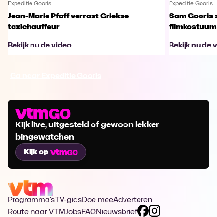
Expeditie Gooris
Expeditie Gooris
Jean-Marie Pfaff verrast Griekse
Sam Gooris sc
taxichauffeur
filmkostuum
Bekijk nu de video
Bekijk nu de 
Ga naar Expeditie Gooris
Kijk live, uitgesteld of gewoon lekker
bingewatchen
Kijk op
Programma's
TV-gids
Doe mee
Adverteren
Route naar VTM
Jobs
FAQ
Nieuwsbrief