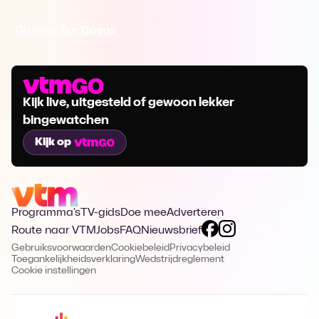
Ga naar Bar Goens
Kijk live, uitgesteld of gewoon lekker
bingewatchen
Kijk op
Programma's
TV-gids
Doe mee
Adverteren
Route naar VTM
Jobs
FAQ
Nieuwsbrief
Gebruiksvoorwaarden
Cookiebeleid
Privacybeleid
Toegankelijkheidsverklaring
Wedstrijdreglement
Cookie instellingen