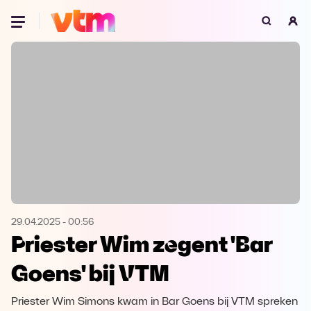
Oeps, browser niet ondersteund
Voor je onze programma's gaat ontdekken,
best je browser updaten of hieronder één
van de ondersteunde browsers
downloaden.
Google Chrome
Download
Firefox
Download
Safari
Download
29.04.2025
-
00:56
Priester Wim zegent 'Bar
Microsoft Edge
Download
Goens' bij VTM
Opera
Download
Priester Wim Simons kwam in Bar Goens bij VTM spreken