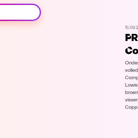
Oeps, browser niet ondersteund
15.09.
Voor je onze programma's gaat ontdekken,
PR
best je browser updaten of hieronder één
van de ondersteunde browsers
Co
downloaden.
Onder
Google Chrome
Download
volle
Camp 
Firefox
Download
Lowis
broer
Safari
Download
visse
Coppe
Microsoft Edge
Download
Opera
Download