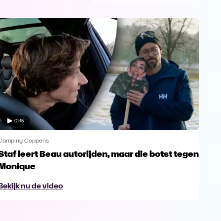
01:15
Camping Coppens
Camp
Staf leert Beau autorijden, maar die botst tegen
Mon
Monique
sta
Bekijk nu de video
Bek