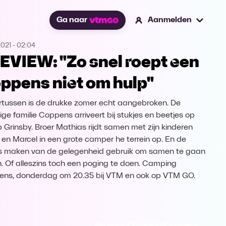
Ga naar
Aanmelden
2021
-
02:04
EVIEW: "Zo snel roept een
ppens niet om hulp"
tussen is de drukke zomer echt aangebroken. De
dige familie Coppens arriveert bij stukjes en beetjes op
Grinsby. Broer Mathias rijdt samen met zijn kinderen
 en Marcel in een grote camper he terrein op. En de
s maken van de gelegenheid gebruik om samen te gaan
n. Of alleszins toch een poging te doen. Camping
ns, donderdag om 20.35 bij VTM en ook op VTM GO.
Ga naar Camping Coppens