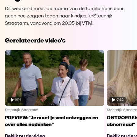
Dit weekend moet de mama van de familie Rens eens
geen nee zeggen tegen haar kindjes. \nSteenrijk
Straatarm, vanavond om 20.35 bij VTM.
Gerelateerde video's
01:14
01:32
Steenrijk, Straatarm
Steenrijk, Straata
PREVIEW: "Je moet je veel ontzeggen en
ONTROEREND:
over alles nadenken"
abnormaal"
Bekijk nu de video
Bekijk nu de 