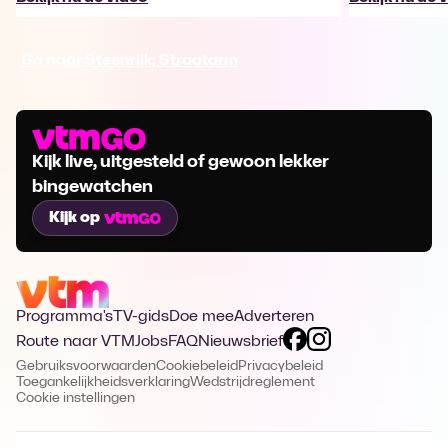
Ga naar Steenrijk, Straatarm
Kijk live, uitgesteld of gewoon lekker
bingewatchen
Kijk op
Programma's
TV-gids
Doe mee
Adverteren
Route naar VTM
Jobs
FAQ
Nieuwsbrief
Gebruiksvoorwaarden
Cookiebeleid
Privacybeleid
Toegankelijkheidsverklaring
Wedstrijdreglement
Cookie instellingen