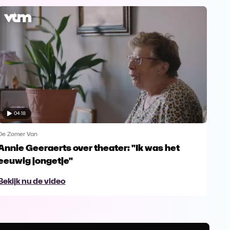
04:18
De Zomer Van
De Z
Annie Geeraerts over theater: "Ik was het
Nos
eeuwig jongetje"
res
Bekijk nu de video
Bek