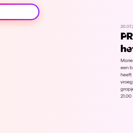
Oeps, browser niet ondersteund
20.07
Voor je onze programma's gaat ontdekken,
PR
best je browser updaten of hieronder één
van de ondersteunde browsers
he
downloaden.
Marie
Google Chrome
Download
een b
heeft
Firefox
Download
vroeg
grapj
Safari
Download
21.00 
Microsoft Edge
Download
Opera
Download