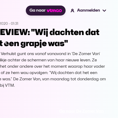
Ga naar
Aanmelden
.2020
-
01:31
EVIEW: "Wij dachten dat
t een grapje was"
 Verhulst gunt ons vanaf vanavond in 'De Zomer Van'
likje achter de schermen van haar nieuwe leven. Ze
 het onder andere over het moment waarop haar vader
 of ze hem wou opvolgen: "Wij dachten dat het een
e was." De Zomer Van, van maandag tot donderdag om
bij VTM.
Ga naar De Zomer Van