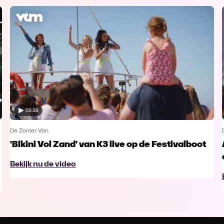
03:38
De Zomer Van
'Bikini Vol Zand' van K3 live op de Festivalboot
Bekijk nu de video