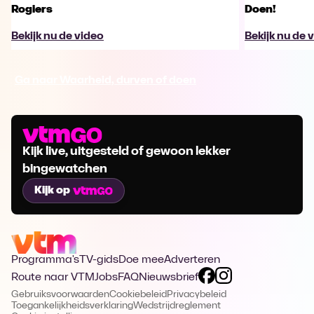
Rogiers
Doen!
Bekijk nu de video
Bekijk nu de 
Ga naar Waarheid, durven of doen
Kijk live, uitgesteld of gewoon lekker
bingewatchen
Kijk op
Programma's
TV-gids
Doe mee
Adverteren
Route naar VTM
Jobs
FAQ
Nieuwsbrief
Gebruiksvoorwaarden
Cookiebeleid
Privacybeleid
Toegankelijkheidsverklaring
Wedstrijdreglement