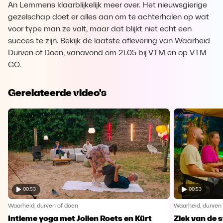
An Lemmens klaarblijkelijk meer over. Het nieuwsgierige
gezelschap doet er alles aan om te achterhalen op wat
voor type man ze valt, maar dat blijkt niet echt een
succes te zijn. Bekijk de laatste aflevering van Waarheid
Durven of Doen, vanavond om 21.05 bij VTM en op VTM
GO.
Gerelateerde video's
00:53
00:53
Waarheid, durven of doen
Waarheid, durven
Intieme yoga met Jolien Roets en Kürt
Ziek van de 