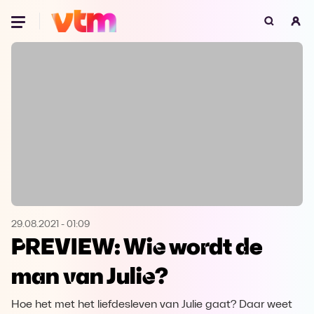
Oeps, browser niet ondersteund
Voor je onze programma's gaat ontdekken,
best je browser updaten of hieronder één
van de ondersteunde browsers
downloaden.
Google Chrome
Download
Firefox
Download
Safari
Download
29.08.2021
-
01:09
PREVIEW: Wie wordt de
Microsoft Edge
Download
man van Julie?
Opera
Download
Hoe het met het liefdesleven van Julie gaat? Daar weet