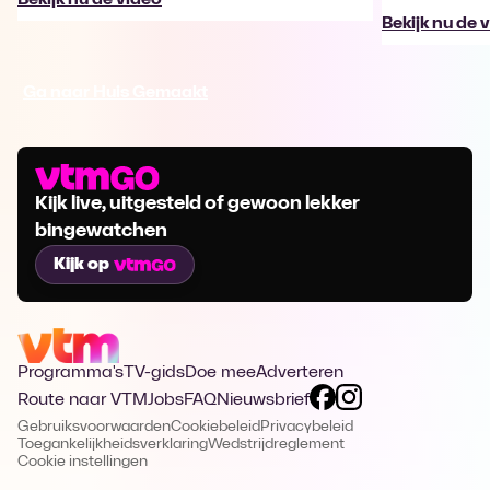
Bekijk nu de 
Ga naar Huis Gemaakt
Kijk live, uitgesteld of gewoon lekker
bingewatchen
Kijk op
Programma's
TV-gids
Doe mee
Adverteren
Route naar VTM
Jobs
FAQ
Nieuwsbrief
Gebruiksvoorwaarden
Cookiebeleid
Privacybeleid
Toegankelijkheidsverklaring
Wedstrijdreglement
Cookie instellingen