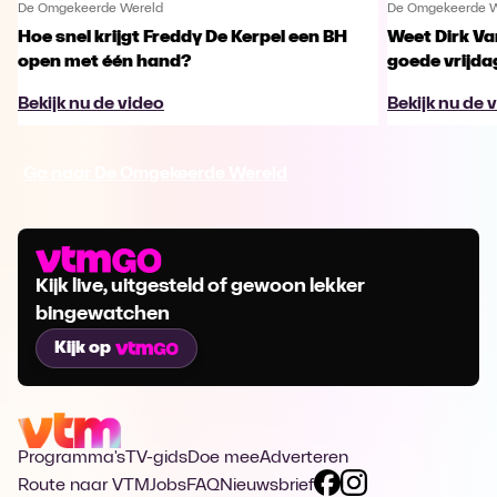
De Omgekeerde Wereld
De Omgekeerde W
Hoe snel krijgt Freddy De Kerpel een BH
Weet Dirk Va
open met één hand?
goede vrijda
Bekijk nu de video
Bekijk nu de 
Ga naar De Omgekeerde Wereld
Kijk live, uitgesteld of gewoon lekker
bingewatchen
Kijk op
Programma's
TV-gids
Doe mee
Adverteren
Route naar VTM
Jobs
FAQ
Nieuwsbrief