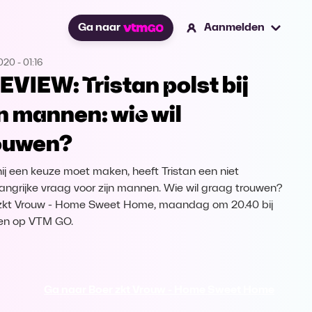
Ga naar
Aanmelden
2020
-
01:16
EVIEW: Tristan polst bij
jn mannen: wie wil
ouwen?
hij een keuze moet maken, heeft Tristan een niet
angrijke vraag voor zijn mannen. Wie wil graag trouwen?
zkt Vrouw - Home Sweet Home, maandag om 20.40 bij
en op VTM GO.
Ga naar Boer zkt Vrouw - Home Sweet Home