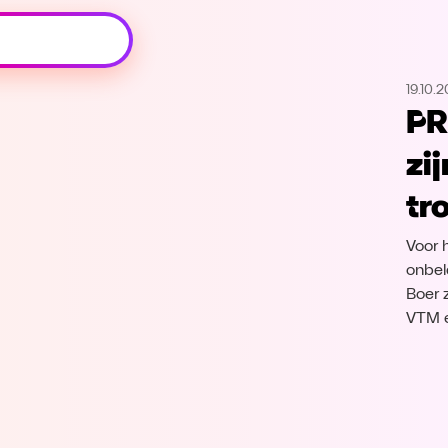
Oeps, browser niet ondersteund
19.10.
Voor je onze programma's gaat ontdekken,
PR
best je browser updaten of hieronder één
van de ondersteunde browsers
zi
downloaden.
tr
Google Chrome
Download
Voor 
Firefox
Download
onbel
Boer 
VTM 
Safari
Download
Microsoft Edge
Download
Opera
Download