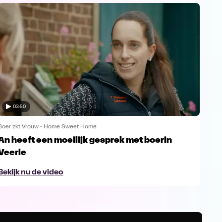
03:50
Boer zkt Vrouw - Home Sweet Home
Boer
An heeft een moeilijk gesprek met boerin
Bar
Veerle
Bek
Bekijk nu de video