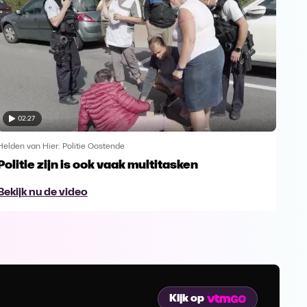
02:27
Helden van Hier: Politie Oostende
Helde
Politie zijn is ook vaak multitasken
Bra
roo
Bekijk nu de video
Bek
Kijk op