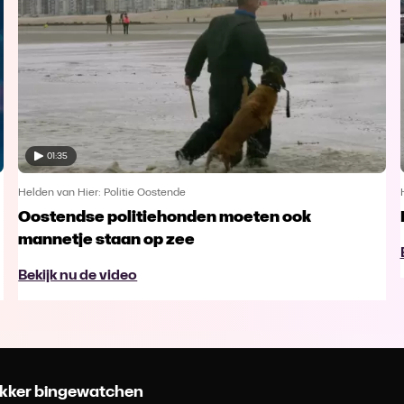
01:35
Helden van Hier: Politie Oostende
Oostendse politiehonden moeten ook
mannetje staan op zee
Bekijk nu de video
 lekker bingewatchen