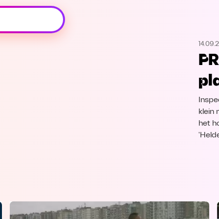
Oeps, browser niet ondersteund
14.09.
Voor je onze programma's gaat ontdekken,
PR
best je browser updaten of hieronder één
van de ondersteunde browsers
pl
downloaden.
Inspe
Google Chrome
Download
klein 
het h
Firefox
Download
'Held
Safari
Download
Microsoft Edge
Download
Opera
Download