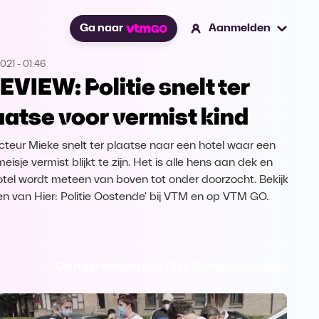
Ga naar
Aanmelden
2021
-
01:46
EVIEW: Politie snelt ter
aatse voor vermist kind
cteur Mieke snelt ter plaatse naar een hotel waar een
meisje vermist blijkt te zijn. Het is alle hens aan dek en
otel wordt meteen van boven tot onder doorzocht. Bekijk
en van Hier: Politie Oostende' bij VTM en op VTM GO.
Ga naar Helden van Hier: Politie Oostende