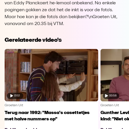
van Eddy Planckaert he-lemaal onbekend. Na enkele
pogingen gokken ze dat het de inkt is voor de foto's.
Maar hoe kan je die foto's dan bekijken?\nGroeten Uit,
vanavond om 20.35 bij VTM.
Gerelateerde video's
01:51
00:56
Groeten Uit
Groeten Uit
Terug naar 1992: "Massa's casettetjes
Gunther Levi
met halve nummers op"
kind: "Niet o