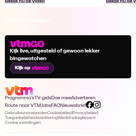
Bekijk nu de video
Bekijk nu de 
Ga naar Groeten Uit
Kijk live, uitgesteld of gewoon lekker
bingewatchen
Kijk op
Programma's
TV-gids
Doe mee
Adverteren
Route naar VTM
Jobs
FAQ
Nieuwsbrief
Gebruiksvoorwaarden
Cookiebeleid
Privacybeleid
Toegankelijkheidsverklaring
Wedstrijdreglement
Cookie instellingen