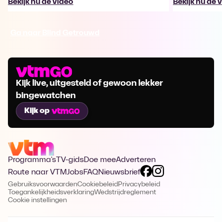
Bekijk nu de video
Bekijk nu de 
Ga naar Blind Getrouwd
Kijk live, uitgesteld of gewoon lekker
bingewatchen
Kijk op
Programma's
TV-gids
Doe mee
Adverteren
Route naar VTM
Jobs
FAQ
Nieuwsbrief
Gebruiksvoorwaarden
Cookiebeleid
Privacybeleid
Toegankelijkheidsverklaring
Wedstrijdreglement
Cookie instellingen