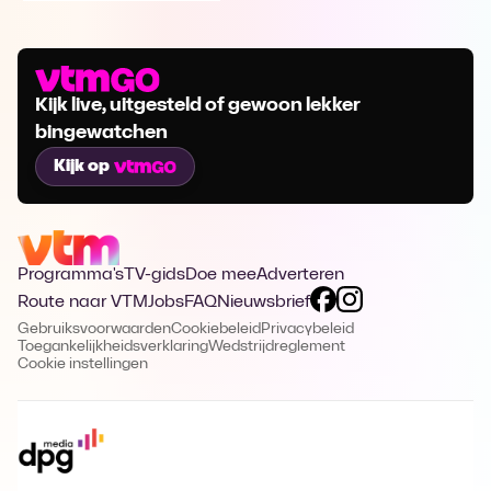
Kijk live, uitgesteld of gewoon lekker
bingewatchen
Kijk op
Programma's
TV-gids
Doe mee
Adverteren
Route naar VTM
Jobs
FAQ
Nieuwsbrief
Gebruiksvoorwaarden
Cookiebeleid
Privacybeleid
Toegankelijkheidsverklaring
Wedstrijdreglement
Cookie instellingen