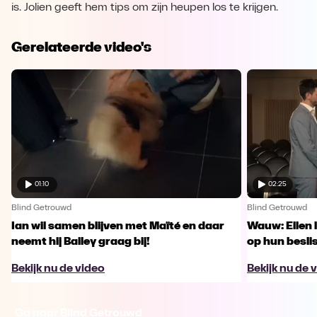
is. Jolien geeft hem tips om zijn heupen los te krijgen.
Gerelateerde video's
01:10
02:25
Blind Getrouwd
Blind Getrouwd
Ian wil samen blijven met Maïté en daar
Wauw: Ellen 
neemt hij Bailey graag bij!
op hun besl
Bekijk nu de video
Bekijk nu de 
Ga naar Blind Getrouwd