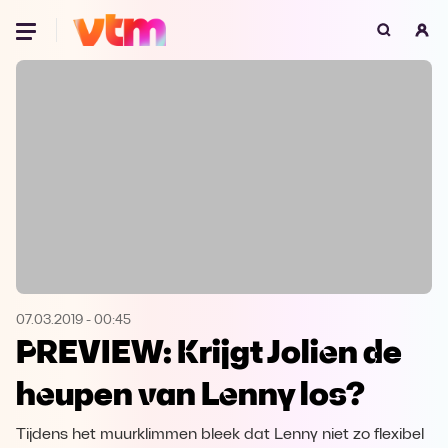
Oeps, browser niet ondersteund
Voor je onze programma's gaat ontdekken,
best je browser updaten of hieronder één
van de ondersteunde browsers
downloaden.
Google Chrome
Download
Firefox
Download
Safari
Download
07.03.2019
-
00:45
PREVIEW: Krijgt Jolien de
Microsoft Edge
Download
heupen van Lenny los?
Opera
Download
Tijdens het muurklimmen bleek dat Lenny niet zo flexibel