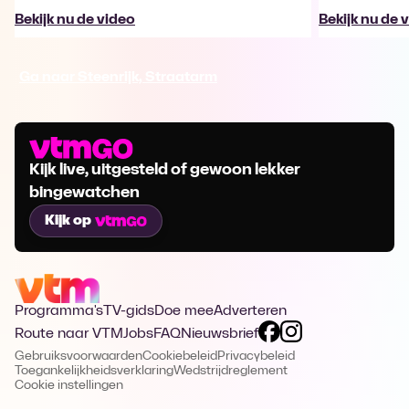
Bekijk nu de video
Bekijk nu de 
Ga naar Steenrijk, Straatarm
Kijk live, uitgesteld of gewoon lekker
bingewatchen
Kijk op
Programma's
TV-gids
Doe mee
Adverteren
Route naar VTM
Jobs
FAQ
Nieuwsbrief
Gebruiksvoorwaarden
Cookiebeleid
Privacybeleid
Toegankelijkheidsverklaring
Wedstrijdreglement
Cookie instellingen