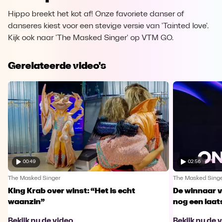
Hippo breekt het kot af! Onze favoriete danser of
danseres kiest voor een stevige versie van 'Tainted love'.
Kijk ook naar 'The Masked Singer' op VTM GO.
Gerelateerde video's
00:49
02:56
The Masked Singer
The Masked Sing
King Krab over winst: “Het is echt
De winnaar 
waanzin”
nog een laa
Bekijk nu de video
Bekijk nu de 