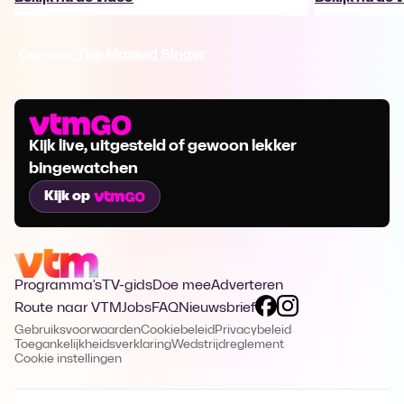
Ga naar The Masked Singer
Kijk live, uitgesteld of gewoon lekker
bingewatchen
Kijk op
Programma's
TV-gids
Doe mee
Adverteren
Route naar VTM
Jobs
FAQ
Nieuwsbrief
Gebruiksvoorwaarden
Cookiebeleid
Privacybeleid
Toegankelijkheidsverklaring
Wedstrijdreglement
Cookie instellingen