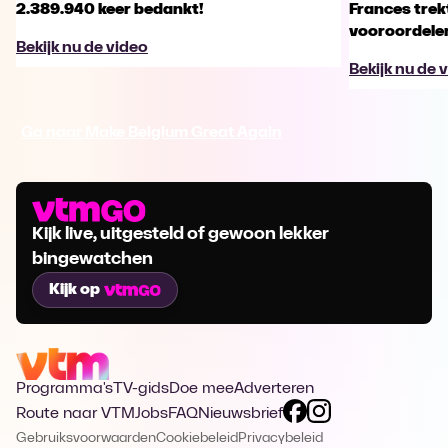
2.389.940 keer bedankt!
Frances trek
vooroordele
Bekijk nu de video
Bekijk nu de 
Ga naar Make Belgium Great Again
Kijk live, uitgesteld of gewoon lekker
bingewatchen
Kijk op
Programma's
TV-gids
Doe mee
Adverteren
Route naar VTM
Jobs
FAQ
Nieuwsbrief
Gebruiksvoorwaarden
Cookiebeleid
Privacybeleid