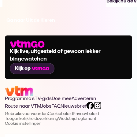
Bekijk nu de 
Ga naar Uit de Kleren
Kijk live, uitgesteld of gewoon lekker
bingewatchen
Kijk op
Programma's
TV-gids
Doe mee
Adverteren
Route naar VTM
Jobs
FAQ
Nieuwsbrief
Gebruiksvoorwaarden
Cookiebeleid
Privacybeleid
Toegankelijkheidsverklaring
Wedstrijdreglement
Cookie instellingen