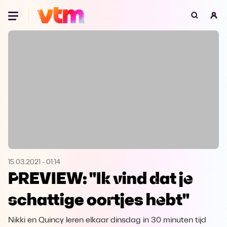
Oeps, browser niet ondersteund
Voor je onze programma's gaat ontdekken,
best je browser updaten of hieronder één
van de ondersteunde browsers
downloaden.
Google Chrome
Download
Firefox
Download
Safari
Download
15.03.2021
-
01:14
PREVIEW: "Ik vind dat je
Microsoft Edge
Download
schattige oortjes hebt"
Opera
Download
Nikki en Quincy leren elkaar dinsdag in 30 minuten tijd