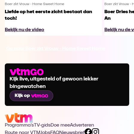
Boer zkt Vrouw - Home Sweet Home
Boer zkt Vrouw 
Liefde op het eerste zicht bestaat dan
Boer Dries h
toch!
An
Bekijk nu de video
Bekijk nu de 
Ga naar Boer zkt Vrouw - Home Sweet Home
Kijk live, uitgesteld of gewoon lekker
bingewatchen
Kijk op
Programma's
TV-gids
Doe mee
Adverteren
Route naar VTM
Jobs
FAQ
Nieuwsbrief