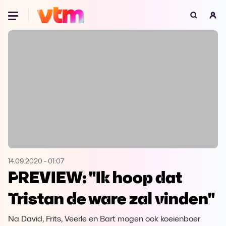
Oeps, browser niet ondersteund
Voor je onze programma's gaat ontdekken,
best je browser updaten of hieronder één
van de ondersteunde browsers
downloaden.
Google Chrome
Download
Firefox
Download
Safari
Download
14.09.2020
-
01:07
PREVIEW: "Ik hoop dat
Microsoft Edge
Download
Tristan de ware zal vinden"
Opera
Download
Na David, Frits, Veerle en Bart mogen ook koeienboer