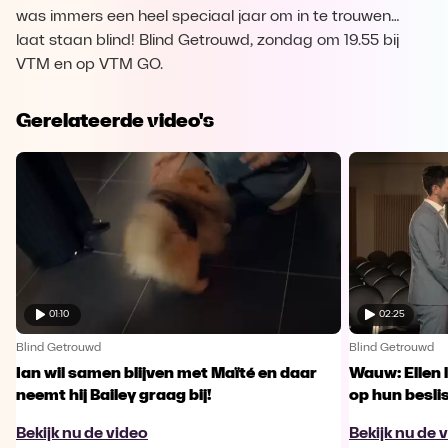
was immers een heel speciaal jaar om in te trouwen…
laat staan blind! Blind Getrouwd, zondag om 19.55 bij
VTM en op VTM GO.
Gerelateerde video's
01:10
02:25
Blind Getrouwd
Blind Getrouwd
Ian wil samen blijven met Maïté en daar
Wauw: Ellen 
neemt hij Bailey graag bij!
op hun besl
Bekijk nu de video
Bekijk nu de 