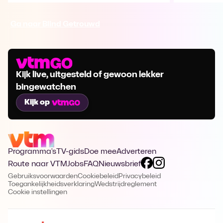
Ga naar Blind Getrouwd
Kijk live, uitgesteld of gewoon lekker
bingewatchen
Kijk op
Programma's
TV-gids
Doe mee
Adverteren
Route naar VTM
Jobs
FAQ
Nieuwsbrief
Gebruiksvoorwaarden
Cookiebeleid
Privacybeleid
Toegankelijkheidsverklaring
Wedstrijdreglement
Cookie instellingen