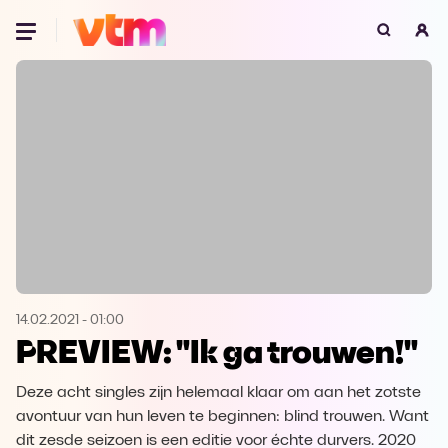
Oeps, browser niet ondersteund
Voor je onze programma's gaat ontdekken,
best je browser updaten of hieronder één
van de ondersteunde browsers
downloaden.
Google Chrome
Download
Firefox
Download
Safari
Download
14.02.2021
-
01:00
PREVIEW: "Ik ga trouwen!"
Microsoft Edge
Download
Deze acht singles zijn helemaal klaar om aan het zotste
Opera
Download
avontuur van hun leven te beginnen: blind trouwen. Want
dit zesde seizoen is een editie voor échte durvers. 2020