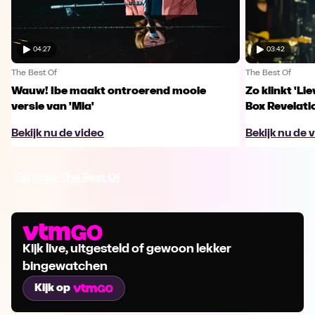
04:27
03:42
The Best Of
The Best Of
Wauw! Ibe maakt ontroerend mooie
Zo klinkt 'Li
versie van 'Mia'
Box Revelati
Bekijk nu de video
Bekijk nu de 
Ga naar The Best Of
Kijk live, uitgesteld of gewoon lekker
bingewatchen
Kijk op