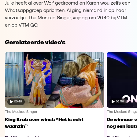
Julie heeft al over Wolf gedroomd en Karen wou zelfs een
Whatsappgroep oprichten. Al ging niemand in op haar
verzoekje. The Masked Singer, vrijdag om 20.40 bij VTM
en op VTM GO.
Gerelateerde video's
00:49
02:56
The Masked Singer
The Masked Sing
King Krab over winst: “Het is echt
De winnaar 
waanzin”
nog een laa