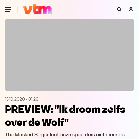
Oeps, browser niet ondersteund
Voor je onze programma's gaat ontdekken,
best je browser updaten of hieronder één
van de ondersteunde browsers
downloaden.
Google Chrome
Download
Firefox
Download
Safari
Download
15.10.2020
-
01:26
PREVIEW: "Ik droom zelfs
Microsoft Edge
Download
over de Wolf"
Opera
Download
The Masked Singer laat onze speurders niet meer los.