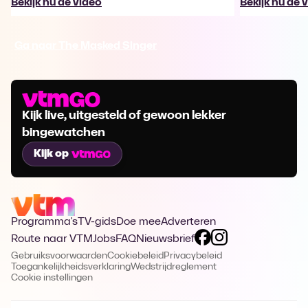
Bekijk nu de video
Bekijk nu de 
Ga naar The Masked Singer
Kijk live, uitgesteld of gewoon lekker
bingewatchen
Kijk op
Programma's
TV-gids
Doe mee
Adverteren
Route naar VTM
Jobs
FAQ
Nieuwsbrief
Gebruiksvoorwaarden
Cookiebeleid
Privacybeleid
Toegankelijkheidsverklaring
Wedstrijdreglement
Cookie instellingen