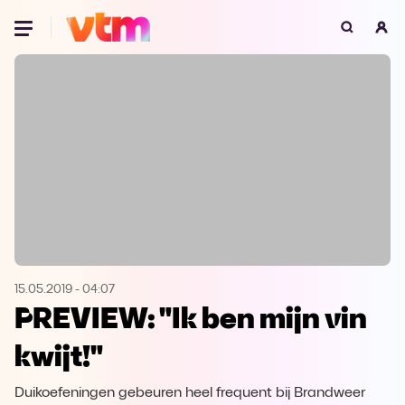
Oeps, browser niet ondersteund
Voor je onze programma's gaat ontdekken,
best je browser updaten of hieronder één
van de ondersteunde browsers
downloaden.
Google Chrome
Download
Firefox
Download
Safari
Download
15.05.2019
-
04:07
PREVIEW: "Ik ben mijn vin
Microsoft Edge
Download
kwijt!"
Opera
Download
Duikoefeningen gebeuren heel frequent bij Brandweer