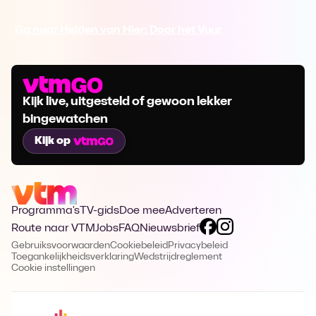
Ga naar Helden van Hier: Door het Vuur
Kijk live, uitgesteld of gewoon lekker
bingewatchen
Kijk op
Programma's
TV-gids
Doe mee
Adverteren
Route naar VTM
Jobs
FAQ
Nieuwsbrief
Gebruiksvoorwaarden
Cookiebeleid
Privacybeleid
Toegankelijkheidsverklaring
Wedstrijdreglement
Cookie instellingen