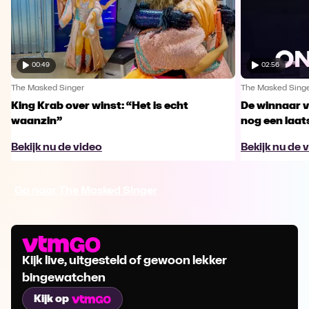
00:49
02:56
The Masked Singer
The Masked Sing
King Krab over winst: “Het is echt
De winnaar 
waanzin”
nog een laa
Bekijk nu de video
Bekijk nu de 
Ga naar The Masked Singer
Kijk live, uitgesteld of gewoon lekker
bingewatchen
Kijk op