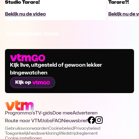
Studio Tarara!
Tarara?!
Bekijk nu de video
Bekijk nu de 
Ga naar Studio Tarara
Kijk live, uitgesteld of gewoon lekker
bingewatchen
Kijk op
Programma's
TV-gids
Doe mee
Adverteren
Route naar VTM
Jobs
FAQ
Nieuwsbrief
Gebruiksvoorwaarden
Cookiebeleid
Privacybeleid
Toegankelijkheidsverklaring
Wedstrijdreglement
Cookie instellingen