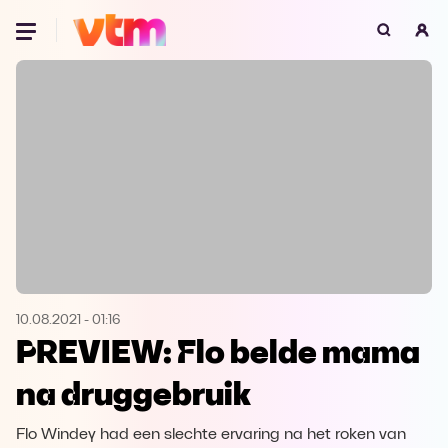
Oeps, browser niet ondersteund
Voor je onze programma's gaat ontdekken,
best je browser updaten of hieronder één
van de ondersteunde browsers
downloaden.
Google Chrome
Download
Firefox
Download
Safari
Download
10.08.2021
-
01:16
PREVIEW: Flo belde mama
Microsoft Edge
Download
na druggebruik
Opera
Download
Flo Windey had een slechte ervaring na het roken van