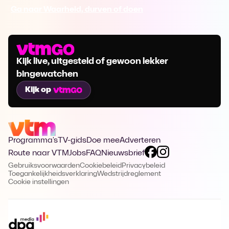
Ga naar Waarheid, durven of doen
Kijk live, uitgesteld of gewoon lekker
bingewatchen
Kijk op
Programma's
TV-gids
Doe mee
Adverteren
Route naar VTM
Jobs
FAQ
Nieuwsbrief
Gebruiksvoorwaarden
Cookiebeleid
Privacybeleid
Toegankelijkheidsverklaring
Wedstrijdreglement
Cookie instellingen