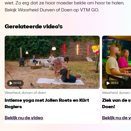
wiet. Zo erg dat ze haar moeder belde om haar te halen.
Bekijk Waarheid Durven of Doen op VTM GO.
Gerelateerde video's
00:53
00:53
Waarheid, durven of doen
Waarheid, durven
Intieme yoga met Jolien Roets en Kürt
Ziek van de 
Rogiers
Doen!
Bekijk nu de video
Bekijk nu de 