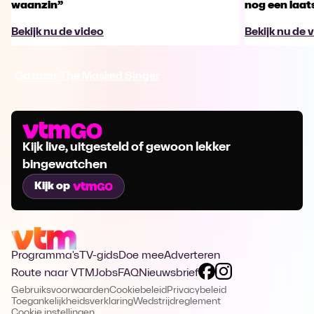
waanzin”
nog een laa
Bekijk nu de video
Bekijk nu de 
Ga naar The Masked Singer
Kijk live, uitgesteld of gewoon lekker
bingewatchen
Kijk op
Programma's
TV-gids
Doe mee
Adverteren
Route naar VTM
Jobs
FAQ
Nieuwsbrief
Gebruiksvoorwaarden
Cookiebeleid
Privacybeleid
Toegankelijkheidsverklaring
Wedstrijdreglement
Cookie instellingen