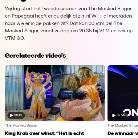
Vrijdag start het tweede seizoen van The Masked Singer
en Papegaai heeft er duidelijk al zin in! Wil jij al meeraden
naar wie er in de pakken zit? Dat kan op vtm.be! The
Masked Singer, vanaf vrijdag om 20.35 bij VTM en ook op
VTM GO.
Gerelateerde video's
00:49
02:56
The Masked Singer
The Masked Sing
King Krab over winst: “Het is echt
De winnaar 