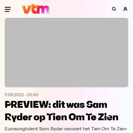
Oeps, browser niet ondersteund
Voor je onze programma's gaat ontdekken,
best je browser updaten of hieronder één
van de ondersteunde browsers
downloaden.
Google Chrome
Download
Firefox
Download
Safari
Download
11.08.2022
-
00:40
PREVIEW: dit was Sam
Microsoft Edge
Download
Ryder op Tien Om Te Zien
Opera
Download
Eurosongtalent Sam Ryder verovert het Tien Om Te Zien-