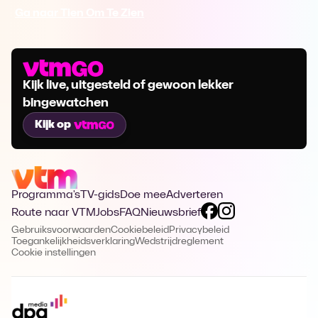
Ga naar Tien Om Te Zien
Kijk live, uitgesteld of gewoon lekker
bingewatchen
Kijk op
Programma's
TV-gids
Doe mee
Adverteren
Route naar VTM
Jobs
FAQ
Nieuwsbrief
Gebruiksvoorwaarden
Cookiebeleid
Privacybeleid
Toegankelijkheidsverklaring
Wedstrijdreglement
Cookie instellingen