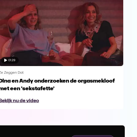
01:29
Ze Zeggen Dat
Ze Z
Dina en Andy onderzoeken de orgasmekloof
Sof
met een 'sekstafette'
Bek
Bekijk nu de video