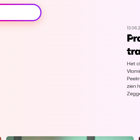
Oeps, browser niet ondersteund
13.06.
Voor je onze programma's gaat ontdekken,
Pr
best je browser updaten of hieronder één
van de ondersteunde browsers
tr
downloaden.
Het c
Google Chrome
Download
Vlami
Peelm
Firefox
Download
zien 
Zegge
Safari
Download
Microsoft Edge
Download
Opera
Download