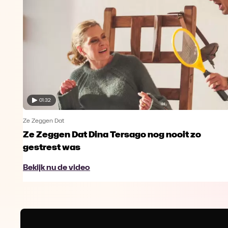
01:32
Ze Zeggen Dat
Ze Zeggen Dat Dina Tersago nog nooit zo
gestrest was
Bekijk nu de video