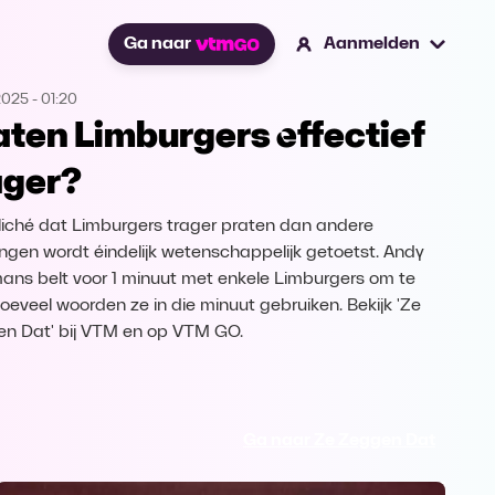
Ga naar
Aanmelden
2025
-
01:20
aten Limburgers effectief
ager?
liché dat Limburgers trager praten dan andere
ngen wordt éindelijk wetenschappelijk getoetst. Andy
ans belt voor 1 minuut met enkele Limburgers om te
hoeveel woorden ze in die minuut gebruiken. Bekijk 'Ze
n Dat' bij VTM en op VTM GO.
Ga naar Ze Zeggen Dat