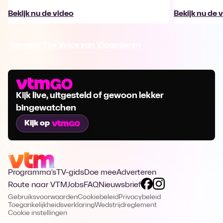
Bekijk nu de video
Bekijk nu de 
Ga naar The Voice van Vlaanderen
Kijk live, uitgesteld of gewoon lekker
bingewatchen
Kijk op
Programma's
TV-gids
Doe mee
Adverteren
Route naar VTM
Jobs
FAQ
Nieuwsbrief
Gebruiksvoorwaarden
Cookiebeleid
Privacybeleid
Toegankelijkheidsverklaring
Wedstrijdreglement
Cookie instellingen