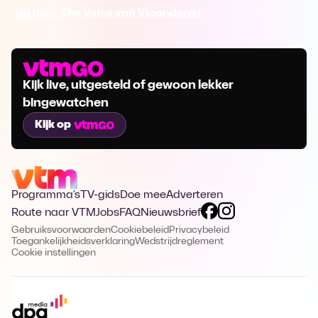
Ga naar The Voice van Vlaanderen
Kijk live, uitgesteld of gewoon lekker
bingewatchen
Kijk op
Programma's
TV-gids
Doe mee
Adverteren
Route naar VTM
Jobs
FAQ
Nieuwsbrief
Gebruiksvoorwaarden
Cookiebeleid
Privacybeleid
Toegankelijkheidsverklaring
Wedstrijdreglement
Cookie instellingen