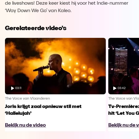
de liveshows! Deze keer kiest hij voor het Indie-nummer
‘Way Down We Go’ van Kaleo.
Gerelateerde video's
03:11
03:42
The Voice van Vlaanderen
The Voice van Vl
Joris krijgt zaal opnieuw stil met
Tv-Première:
‘Hallelujah’
hit ‘Let You 
Bekijk nu de video
Bekijk nu de 