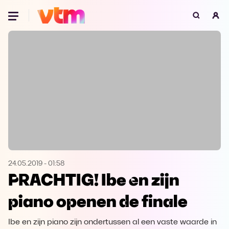
Oeps, browser niet ondersteund
Voor je onze programma's gaat ontdekken,
best je browser updaten of hieronder één
van de ondersteunde browsers
downloaden.
Google Chrome
Download
Firefox
Download
Safari
Download
24.05.2019
-
01:58
PRACHTIG! Ibe en zijn
Microsoft Edge
Download
piano openen de finale
Opera
Download
Ibe en zijn piano zijn ondertussen al een vaste waarde in