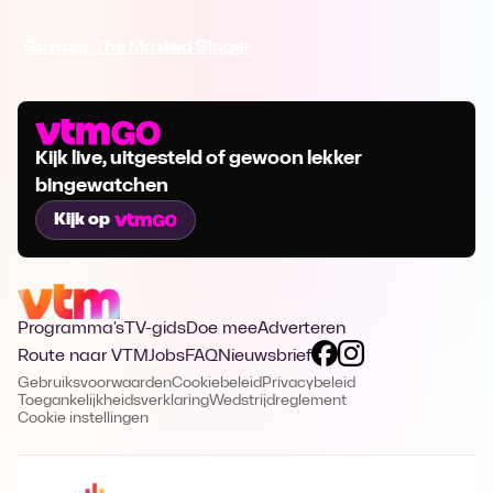
Ga naar The Masked Singer
Kijk live, uitgesteld of gewoon lekker
bingewatchen
Kijk op
Programma's
TV-gids
Doe mee
Adverteren
Route naar VTM
Jobs
FAQ
Nieuwsbrief
Gebruiksvoorwaarden
Cookiebeleid
Privacybeleid
Toegankelijkheidsverklaring
Wedstrijdreglement
Cookie instellingen