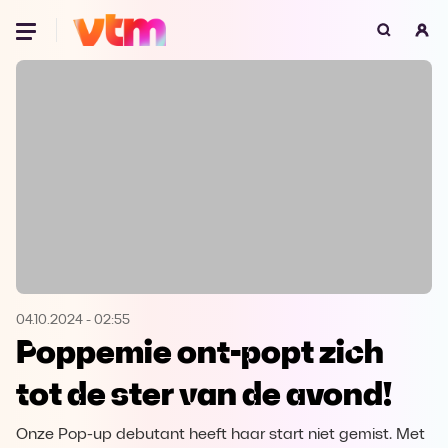
Oeps, browser niet ondersteund
Voor je onze programma's gaat ontdekken,
best je browser updaten of hieronder één
van de ondersteunde browsers
downloaden.
Google Chrome
Download
Firefox
Download
Safari
Download
04.10.2024
-
02:55
Poppemie ont-popt zich
Microsoft Edge
Download
tot de ster van de avond!
Opera
Download
Onze Pop-up debutant heeft haar start niet gemist. Met