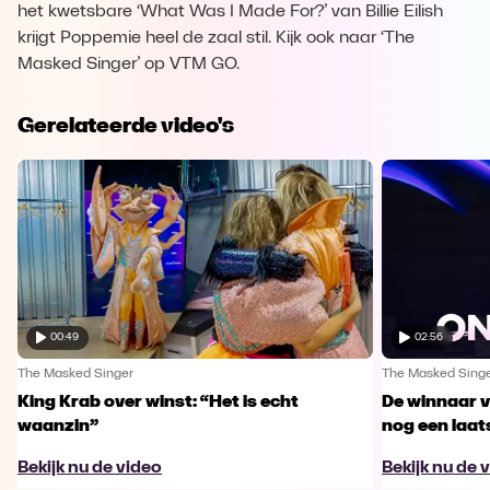
het kwetsbare ‘What Was I Made For?’ van Billie Eilish
krijgt Poppemie heel de zaal stil. Kijk ook naar ‘The
Masked Singer’ op VTM GO.
Gerelateerde video's
00:49
02:56
The Masked Singer
The Masked Sing
King Krab over winst: “Het is echt
De winnaar 
waanzin”
nog een laa
Bekijk nu de video
Bekijk nu de 